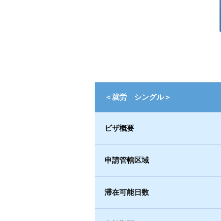
＜就労 シングル＞
ビザ概要
申請管轄区域
滞在可能日数