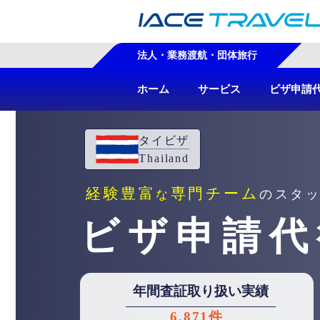
法人・業務渡航・団体旅行
ホーム
サービス
ビザ申請
タイビザ
Thailand
経験豊富
専門チーム
のスタ
な
ビザ申請代
年間査証取り扱い実績
6,871件