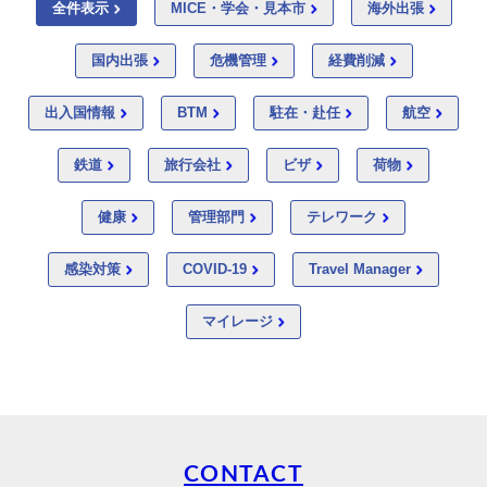
全件表示
MICE・学会・見本市
海外出張
国内出張
危機管理
経費削減
出入国情報
BTM
駐在・赴任
航空
鉄道
旅行会社
ビザ
荷物
健康
管理部門
テレワーク
感染対策
COVID-19
Travel Manager
マイレージ
CONTACT