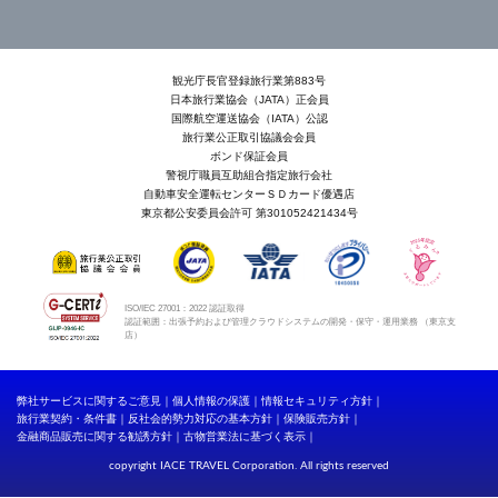
観光庁長官登録旅行業第883号
日本旅行業協会（JATA）正会員
国際航空運送協会（IATA）公認
旅行業公正取引協議会会員
ボンド保証会員
警視庁職員互助組合指定旅行会社
自動車安全運転センターＳＤカード優遇店
東京都公安委員会許可 第301052421434号
ISO/IEC 27001：2022 認証取得
認証範囲：出張予約および管理クラウドシステムの開発・保守・運用業務 （東京支
店）
弊社サービスに関するご意見
個人情報の保護
情報セキュリティ方針
旅行業契約・条件書
反社会的勢力対応の基本方針
保険販売方針
金融商品販売に関する勧誘方針
古物営業法に基づく表示
copyright IACE TRAVEL Corporation. All rights reserved