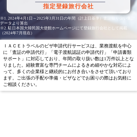
指定登録旅行会社
※1. 2024年4月1日～2025年3月31日の年間（計上日基準）査証取り扱い集計
データより算出
※2. 駐日本国大韓民国大使館ホームページにて登録旅行会社として掲載
（2024年7月現在）
ＩＡＣＥトラベルのビザ申請代行サービスは、業務渡航を中心
に「査証の申請代行」「電子渡航認証の申請代行」「申請書類
サポート」に対応しており、年間の取り扱い数は1万件以上とな
りました。経験豊富な専門チームによるきめ細やかな対応によ
って、多くの企業様と継続的にお付き合いをさせて頂いており
ます。ご出張の手配や準備・ビザなどでお困りの際はお気軽に
ご相談ください。