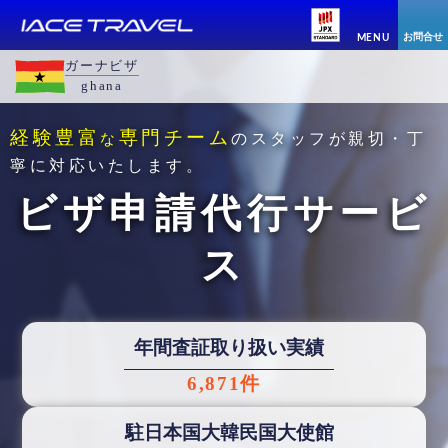
お問合せ
MENU
ガーナビザ
ghana
経験豊富
専門チーム
な
のスタッフが親切・丁
寧に対応いたします。
ビザ申請代行サービ
ス
年間査証取り扱い実績
6,871件
駐日本国大韓民国大使館