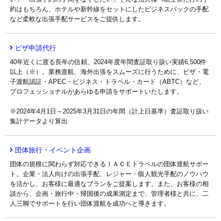
約はもちろん、ホテルや新幹線をセットにしたビジネスパックの手配
など柔軟な出張手配サービスをご提供します。
ビザ申請代行
40年近くに渡る長年の信頼、2024年度年間査証取り扱い実績6,500件
以上（※）。業務渡航、海外出張をスムーズに行うために、ビザ・電
子渡航認証・APEC・ビジネス・トラベル・カード（ABTC）など、
プロフェッショナルがあらゆる申請をサポートいたします。
※2024年4月1日～2025年3月31日の年間（計上日基準）査証取り扱い
集計データより算出
団体旅行・イベント企画
団体の規模に関わらず対応できるＩＡＣＥトラベルの団体渡航サポー
ト。企業・法人向けの出張手配、レジャー・個人観光手配のノウハウ
を活かし、お客様に最適なプランをご提案します。また、お客様の相
談から、企画・旅行中・帰国後の成果測定まで、管理者様と共に、二
人三脚でサポートを行い団体渡航を成功へと導きます。