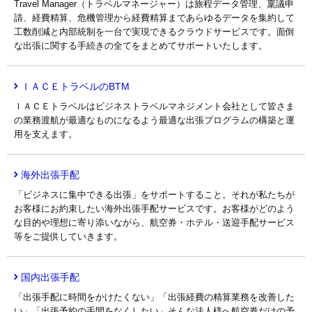
Travel Manager（トラベルマネージャー）は旅程データ管理、稟議申
請、経費精算、危機管理から経費精算まであらゆるデータを集約して
工数削減と内部統制を一台で実現できるクラウドサービスです。面倒
な出張に関する手続きの全てをまとめてサポートいたします。
ＩＡＣＥトラベルのBTM
ＩＡＣＥトラベルはビジネストラベルマネジメント会社として皆さま
の業務渡航が最適なものになるよう最適な出張プログラムの構築と運
用を支えます。
海外出張手配
「ビジネスに集中できる出張」をサポートすること。それが私たちが
お客様にお約束したい海外出張手配サービスです。お客様がどのよう
な目的や理想に寄り添いながら、航空券・ホテル・送迎手配サービス
等をご提供していきます。
国内出張手配
「出張手配に時間をかけたくない」「出張経費の精算業務を改善した
い」「出張予約の手間をなくしたい」そんな法人様へ航空券だけの予