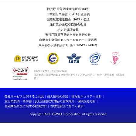
観光庁長官登録旅行業第883号
日本旅行業協会（JATA）正会員
国際航空運送協会（IATA）公認
旅行業公正取引協議会会員
ボンド保証会員
警視庁職員互助組合指定旅行会社
自動車安全運転センターＳＤカード優遇店
東京都公安委員会許可 第301052421434号
ISO/IEC 27001：2022 認証取得
認証範囲：出張予約および管理クラウドシステムの開発・保守・運用業務 （東京支
店）
弊社サービスに関するご意見
個人情報の保護
情報セキュリティ方針
旅行業契約・条件書
反社会的勢力対応の基本方針
保険販売方針
金融商品販売に関する勧誘方針
古物営業法に基づく表示
copyright IACE TRAVEL Corporation. All rights reserved