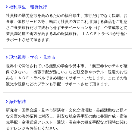
福利厚生・報奨旅行
社員様の勤労意欲を高めるための福利厚生、旅行だけでなく観劇、お
食事、体験サービス等、幅広く社員の方にご利用頂ける商品をご用意
さご褒美旅行だけで終わらせずモチベーションを上げ、企業成果と従
業員満足度の両方が高まる為の報奨旅行。 ＩＡＣＥトラベルが手配・
サポートさせて頂きます。
現地視察・学会・見本市
世界中で開催されている無数の学会や見本市。「航空券やホテルが確
保できない」「出張手配が難しい」など航空券やホテル・送迎のお悩
みをＩＡＣＥトラベルできめ細かくサポートいたします。またその他
観光や視察などのプランも手配・サポートさせて頂きます。
海外招聘
研究者・国際会議・見本市講演者・文化交流活動・芸能活動など様々
な分野の海外招聘に対応し、割安な航空券手配の他に書類作成・宿泊
先手配・空港送迎アシスト・通訳・滞在中の観光手配など招聘に関わ
るアレンジもお任せください。