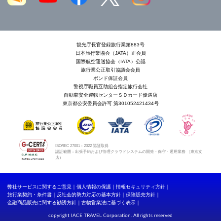
観光庁長官登録旅行業第883号
日本旅行業協会（JATA）正会員
国際航空運送協会（IATA）公認
旅行業公正取引協議会会員
ボンド保証会員
警視庁職員互助組合指定旅行会社
自動車安全運転センターＳＤカード優遇店
東京都公安委員会許可 第301052421434号
ISO/IEC 27001：2022 認証取得
認証範囲：出張予約および管理クラウドシステムの開発・保守・運用業務 （東京支
店）
弊社サービスに関するご意見
個人情報の保護
情報セキュリティ方針
旅行業契約・条件書
反社会的勢力対応の基本方針
保険販売方針
金融商品販売に関する勧誘方針
古物営業法に基づく表示
copyright IACE TRAVEL Corporation. All rights reserved