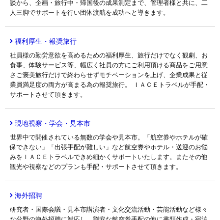
談から、企画・旅行中・帰国後の成果測定まで、管理者様と共に、二
人三脚でサポートを行い団体渡航を成功へと導きます。
福利厚生・報奨旅行
社員様の勤労意欲を高めるための福利厚生、旅行だけでなく観劇、お
食事、体験サービス等、幅広く社員の方にご利用頂ける商品をご用意
さご褒美旅行だけで終わらせずモチベーションを上げ、企業成果と従
業員満足度の両方が高まる為の報奨旅行。 ＩＡＣＥトラベルが手配・
サポートさせて頂きます。
現地視察・学会・見本市
世界中で開催されている無数の学会や見本市。「航空券やホテルが確
保できない」「出張手配が難しい」など航空券やホテル・送迎のお悩
みをＩＡＣＥトラベルできめ細かくサポートいたします。またその他
観光や視察などのプランも手配・サポートさせて頂きます。
海外招聘
研究者・国際会議・見本市講演者・文化交流活動・芸能活動など様々
な分野の海外招聘に対応し、割安な航空券手配の他に書類作成・宿泊