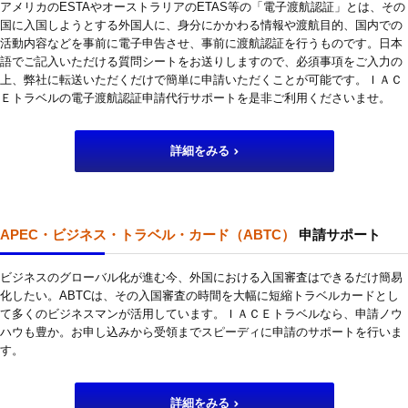
アメリカのESTAやオーストラリアのETAS等の「電子渡航認証」とは、その
国に入国しようとする外国人に、身分にかかわる情報や渡航目的、国内での
活動内容などを事前に電子申告させ、事前に渡航認証を行うものです。日本
語でご記入いただける質問シートをお送りしますので、必須事項をご入力の
上、弊社に転送いただくだけで簡単に申請いただくことが可能です。ＩＡＣ
Ｅトラベルの電子渡航認証申請代行サポートを是非ご利用くださいませ。
詳細をみる
APEC・ビジネス・トラベル・カード（ABTC）
申請サポート
ビジネスのグローバル化が進む今、外国における入国審査はできるだけ簡易
化したい。ABTCは、その入国審査の時間を大幅に短縮トラベルカードとし
て多くのビジネスマンが活用しています。ＩＡＣＥトラベルなら、申請ノウ
ハウも豊か。お申し込みから受領までスピーディに申請のサポートを行いま
す。
詳細をみる