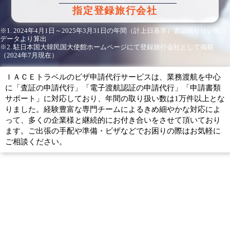
指定登録旅行会社
※1. 2024年4月1日～2025年3月31日の年間（計上日基準）査証取り扱い集計
データより算出
※2. 駐日本国大韓民国大使館ホームページにて登録旅行会社として掲載
（2024年7月現在）
ＩＡＣＥトラベルのビザ申請代行サービスは、業務渡航を中心
に「査証の申請代行」「電子渡航認証の申請代行」「申請書類
サポート」に対応しており、年間の取り扱い数は1万件以上とな
りました。経験豊富な専門チームによるきめ細やかな対応によ
って、多くの企業様と継続的にお付き合いをさせて頂いており
ます。ご出張の手配や準備・ビザなどでお困りの際はお気軽に
ご相談ください。