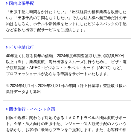
国内出張手配
「出張手配に時間をかけたくない」「出張経費の精算業務を改善した
い」「出張予約の手間をなくしたい」そんな法人様へ航空券だけの予
約はもちろん、ホテルや新幹線をセットにしたビジネスパックの手配
など柔軟な出張手配サービスをご提供します。
ビザ申請代行
40年近くに渡る長年の信頼、2024年度年間査証取り扱い実績6,500件
以上（※）。業務渡航、海外出張をスムーズに行うために、ビザ・電
子渡航認証・APEC・ビジネス・トラベル・カード（ABTC）など、
プロフェッショナルがあらゆる申請をサポートいたします。
※2024年4月1日～2025年3月31日の年間（計上日基準）査証取り扱い
集計データより算出
団体旅行・イベント企画
団体の規模に関わらず対応できるＩＡＣＥトラベルの団体渡航サポー
ト。企業・法人向けの出張手配、レジャー・個人観光手配のノウハウ
を活かし、お客様に最適なプランをご提案します。また、お客様の相