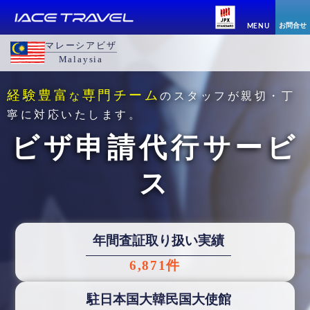
お問合せ
MENU
マレーシアビザ
Malaysia
経験豊富
専門チーム
な
のスタッフが親切・丁
寧に対応いたします。
ビザ申請代行サービ
ス
年間査証取り扱い実績
6,871件
駐日本国大韓民国大使館