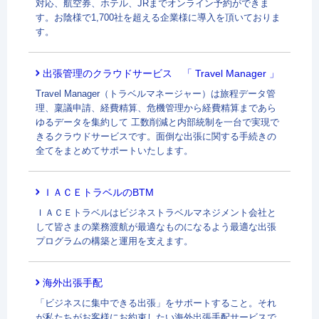
対応、航空券、ホテル、JRまでオンライン予約ができま
す。お陰様で1,700社を超える企業様に導入を頂いておりま
す。
出張管理のクラウドサービス 「 Travel Manager 」
Travel Manager（トラベルマネージャー）は旅程データ管
理、稟議申請、経費精算、危機管理から経費精算まであら
ゆるデータを集約して 工数削減と内部統制を一台で実現で
きるクラウドサービスです。面倒な出張に関する手続きの
全てをまとめてサポートいたします。
ＩＡＣＥトラベルのBTM
ＩＡＣＥトラベルはビジネストラベルマネジメント会社と
して皆さまの業務渡航が最適なものになるよう最適な出張
プログラムの構築と運用を支えます。
海外出張手配
「ビジネスに集中できる出張」をサポートすること。それ
が私たちがお客様にお約束したい海外出張手配サービスで