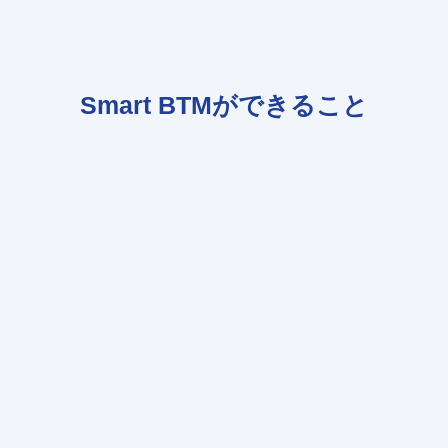
Smart BTMができること
業務を効率化
出張をサポート
出張手配にかかる時間や手間
24時間365日オペレーターによ
を大幅に削減
るサポート