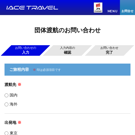
お問合せ
MENU
団体渡航のお問い合わせ
お問い合わせの
入力内容の
お問い合わせ
入力
確認
完了
ご旅程内容
※
印は必須項目です
渡航先
※
国内
海外
出発地
※
東京