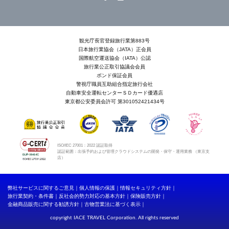
観光庁長官登録旅行業第883号
日本旅行業協会（JATA）正会員
国際航空運送協会（IATA）公認
旅行業公正取引協議会会員
ボンド保証会員
警視庁職員互助組合指定旅行会社
自動車安全運転センターＳＤカード優遇店
東京都公安委員会許可 第301052421434号
ISO/IEC 27001：2022 認証取得
認証範囲：出張予約および管理クラウドシステムの開発・保守・運用業務 （東京支
店）
弊社サービスに関するご意見
個人情報の保護
情報セキュリティ方針
旅行業契約・条件書
反社会的勢力対応の基本方針
保険販売方針
金融商品販売に関する勧誘方針
古物営業法に基づく表示
copyright IACE TRAVEL Corporation. All rights reserved